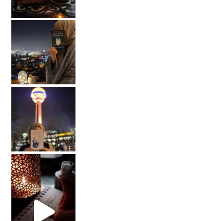
#reels #reelsinstagram #osmanlıtürkçesi #hat #b