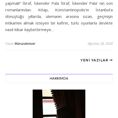
yapmalı!” İtiraf, İskender Pala İtiraf, İskender Pala’ nın son
romanlarından. Kitap, Konstantinopolis’in İstanbul’a
dönüştüğü yıllarda, ulemanın arasına sızan, geçmişin
intikamını almak isteyen bir kafirin, türlü oyunlarla devlete
nasıl itibar kaybettirmeye…
Yazar
Maruzatımvar
Ağustos 28, 2020
YENI YAZILAR
HAKKIMDA