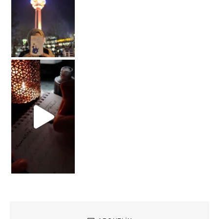
#reels #reelsinstagram #osmanlıtürkçesi #hat #b