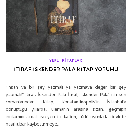
YERLI KITAPLAR
İTIRAF İSKENDER PALA KITAP YORUMU
”İnsan ya bir şey yazmalı ya yazmaya değer bir şey
yapmalı!” İtiraf, İskender Pala İtiraf, İskender Pala’ nın son
romanlarından. Kitap, Konstantinopolis’in İstanbul’a
dönüştüğü yıllarda, ulemanın arasına sızan, geçmişin
intikamını almak isteyen bir kafirin, türlü oyunlarla devlete
nasıl itibar kaybettirmeye…